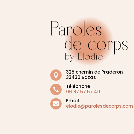
325 chemin de Praderon

33430 Bazas
Téléphone

06 87 57 57 40
Email

elodie@parolesdecorps.
com