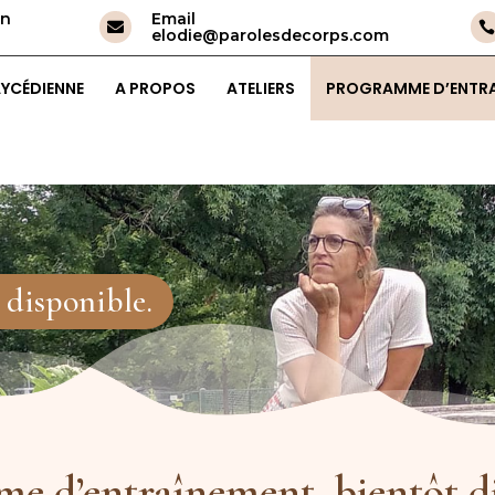
on
Email


elodie@parolesdecorps.
com
YCÉDIENNE
A PROPOS
ATELIERS
PROGRAMME D’ENTR
disponible.
e d’entraînement, bientôt di