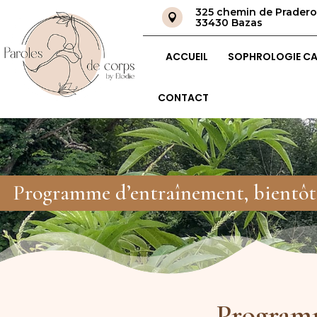
325 chemin de Prader

33430 Bazas
ACCUEIL
SOPHROLOGIE CA
CONTACT
Programme d’entraînement, bientôt 
Programm