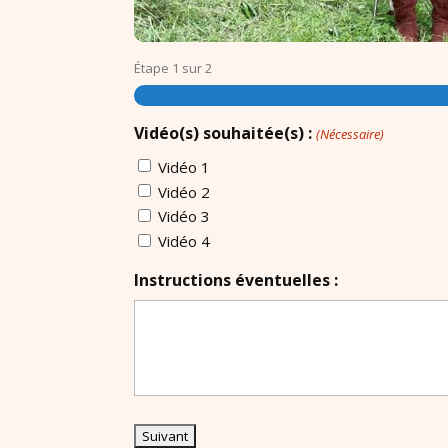
o
l
o
Étape
1
sur
2
g
i
e
Vidéo(s) souhaitée(s) :
(Nécessaire)
e
Vidéo 1
n
Vidéo 2
l
Vidéo 3
i
Vidéo 4
g
n
Instructions éventuelles :
e
S
é
a
n