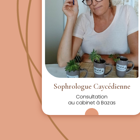
é
o
S
é
a
n
c
e
s
o
Sophrologue Caycédienne
p
Consultation
h
au cabinet à Bazas
r
o
l
o