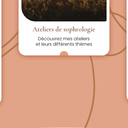
Ateliers de sophrologie
Découvrez mes ateliers
et leurs différents thèmes